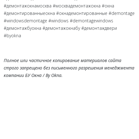
#демонтажокнамосква #москвадемонтажокна #окна
#демонтированныеокна #окнадемонтированные #demontage
#windowsdemontage #windows #demontagewindows
#демонтажбуокна #демонтажокнабу #демонтаждвери
#byokna
Полное или частичное копирование материалов сайта
строго запрещено без письменного разрешения менеджмента
компании БУ Окна / By Okna.