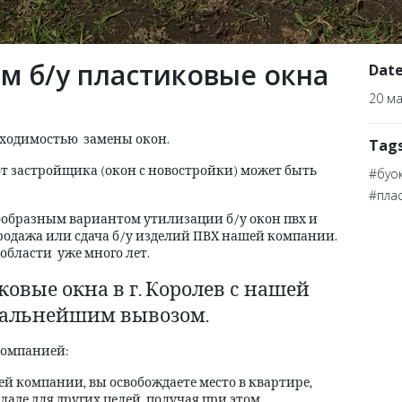
м б/у пластиковые окна
Dat
20 ма
бходимостью замены окон.
Tag
от застройщика (окон с новостройки) может быть
#буок
#пла
образным вариантом утилизации б/у окон пвх и
 продажа или сдача б/у изделий ПВХ нашей компании.
области уже много лет.
овые окна в г. Королев с нашей
дальнейшим вывозом.
компанией:
й компании, вы освобождаете место в квартире,
кладе для других целей, получая при этом