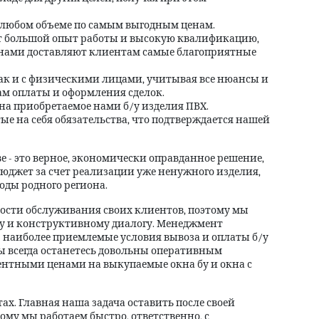
в любом объеме по самым выгодным ценам.
 большой опыт работы и высокую квалификацию,
с нами доставляют клиентам самые благоприятные
ак и с физическими лицами, учитывая все нюансы и
м оплаты и оформления сделок.
а приобретаемое нами б/у изделия ПВХ.
е на себя обязательства, что подтверждается нашей
е - это верное, экономически оправданное решение,
бюджет за счет реализации уже ненужного изделия,
оды родного региона.
ости обслуживания своих клиентов, поэтому мы
ду и конструктивному диалогу. Менеджмент
 наиболее приемлемые условия вывоза и оплаты б/у
 вы всегда останетесь довольны оперативным
нтными ценами на выкупаемые окна бу и окна с
ах. Главная наша задача оставить после своей
ому мы работаем быстро, ответственно, с