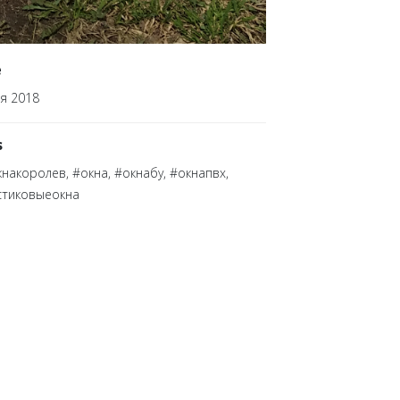
e
я 2018
s
накоролев, #окна, #окнабу, #окнапвх,
стиковыеокна