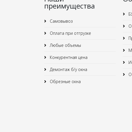
преимущества
Б
Самовывоз
О
Оплата при отгрузке
Пр
Любые объемы
Ма
Конкурентная цена
Ис
Демонтаж б/у окна
Ок
Обрезные окна