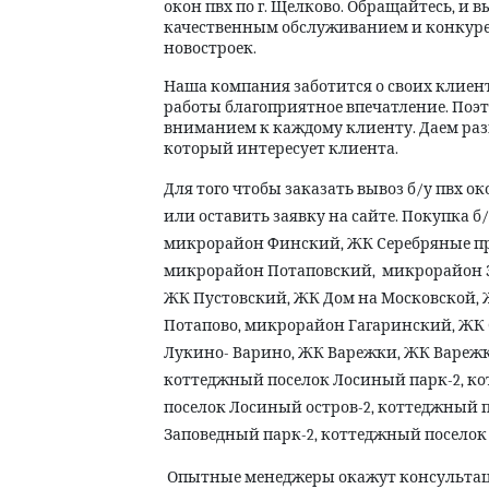
окон пвх по г. Щелково. Обращайтесь, и 
качественным обслуживанием и конкуре
новостроек.
Наша компания заботится о своих клиент
работы благоприятное впечатление. Поэт
вниманием к каждому клиенту. Даем раз
который интересует клиента.
Для того чтобы заказать вывоз б/у пвх о
или оставить заявку на сайте. Покупка б/
микрорайон Финский, ЖК Серебряные п
микрорайон Потаповский,
микрорайон З
ЖК Пустовский, ЖК Дом на Московской, 
Потапово, микрорайон Гагаринский, ЖК
Лукино- Варино, ЖК Варежки, ЖК Варежк
коттеджный поселок Лосиный парк-2, к
поселок Лосиный остров-2, коттеджный 
Заповедный парк-2, коттеджный поселок
Опытные менеджеры окажут консульта