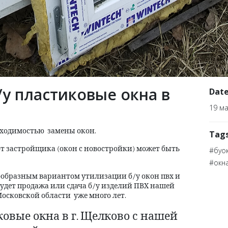
/у пластиковые окна в
Dat
19 ма
бходимостью замены окон.
Tag
от застройщика (окон с новостройки) может быть
#буок
#окн
образным вариантом утилизации б/у окон пвх и
удет продажа или сдача б/у изделий ПВХ нашей
Московской области уже много лет.
овые окна в г. Щелково с нашей