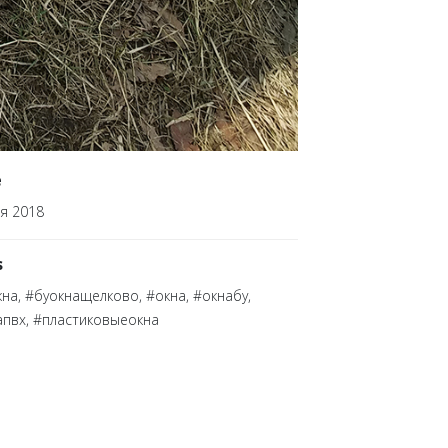
e
я 2018
s
на, #буокнащелково, #окна, #окнабу,
апвх, #пластиковыеокна