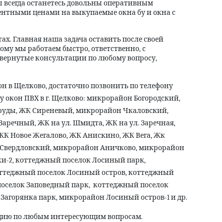
вы всегда останетесь довольны оперативным
нтными ценами на выкупаемые окна бу и окна с
ах. Главная наша задача оставить после своей
ому мы работаем быстро, ответственно, с
вернутые консультации по любому вопросу,
кон в Щелково, достаточно позвонить по телефону
у окон ПВХ в г. Щелково:
микрорайон Богородский,
руды, ЖК Сиреневый, микрорайон Чкаловский,
аречный, ЖК на ул. Шмидта, ЖК на ул. Заречная,
ЖК Новое Жегалово, ЖК Анискино, ЖК Вега, Жк
 Свердловский, микрорайон Аничково, микрорайон
и-2, коттеджный поселок Лосиный парк,
оттеджный поселок Лосиный остров, коттеджный
поселок Заповедный парк,
коттеджный поселок
 Загорянка парк, микрорайон Лосиный остров-1
и др.
цию по любым интересующим вопросам.