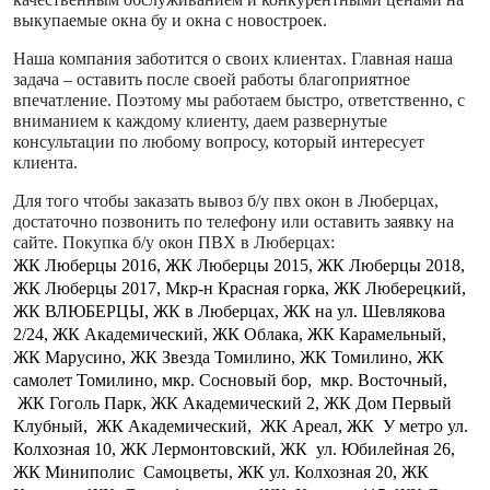
выкупаемые окна бу и окна с новостроек.
Наша компания заботится о своих клиентах. Главная наша
задача – оставить после своей работы благоприятное
впечатление. Поэтому мы работаем быстро, ответственно, с
вниманием к каждому клиенту, даем развернутые
консультации по любому вопросу, который интересует
клиента.
Для того чтобы заказать вывоз б/у пвх окон в Люберцах,
достаточно позвонить по телефону или оставить заявку на
сайте. Покупка б/у окон ПВХ в Люберцах:
ЖК Люберцы 2016, ЖК Люберцы 2015, ЖК Люберцы 2018,
ЖК Люберцы 2017, Мкр-н Красная горка, ЖК Люберецкий,
ЖК ВЛЮБЕРЦЫ, ЖК в Люберцах, ЖК на ул. Шевлякова
2/24, ЖК Академический, ЖК Облака, ЖК Карамельный,
ЖК Марусино, ЖК Звезда Томилино, ЖК Томилино, ЖК
самолет Томилино, мкр. Сосновый бор,
мкр. Восточный,
ЖК Гоголь Парк, ЖК Академический 2, ЖК Дом Первый
Клубный,
ЖК Академический,
ЖК Ареал, ЖК
У метро ул.
Колхозная 10, ЖК Лермонтовский, ЖК
ул. Юбилейная 26,
ЖК Миниполис
Самоцветы, ЖК ул. Колхозная 20, ЖК