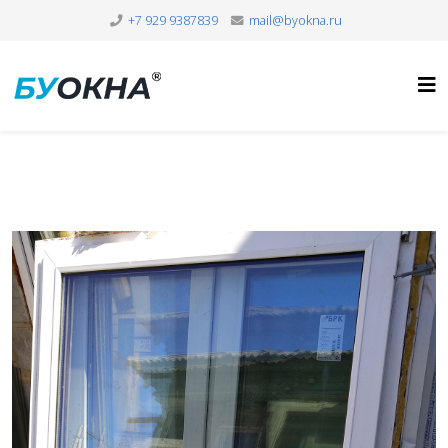
+7 929 9387839
mail@byokna.ru